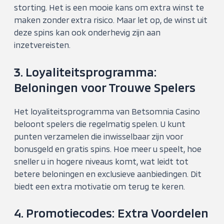
storting. Het is een mooie kans om extra winst te
maken zonder extra risico. Maar let op, de winst uit
deze spins kan ook onderhevig zijn aan
inzetvereisten.
3. Loyaliteitsprogramma:
Beloningen voor Trouwe Spelers
Het loyaliteitsprogramma van Betsomnia Casino
beloont spelers die regelmatig spelen. U kunt
punten verzamelen die inwisselbaar zijn voor
bonusgeld en gratis spins. Hoe meer u speelt, hoe
sneller u in hogere niveaus komt, wat leidt tot
betere beloningen en exclusieve aanbiedingen. Dit
biedt een extra motivatie om terug te keren.
4. Promotiecodes: Extra Voordelen