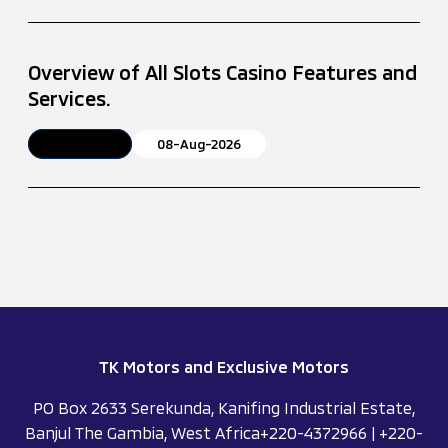
Overview of All Slots Casino Features and
Services.
Article
08-Aug-2026
TK Motors and Exclusive Motors
PO Box 2633 Serekunda, Kanifing Industrial Estate,
Banjul The Gambia, West Africa
+
220-4372966
|
+220-