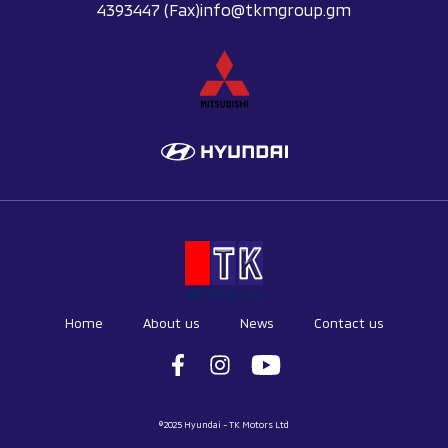
4393447
(Fax)
info@tkmgroup.gm
Home
About us
News
Contact us
© 2025 Hyundai - TK Motors Ltd