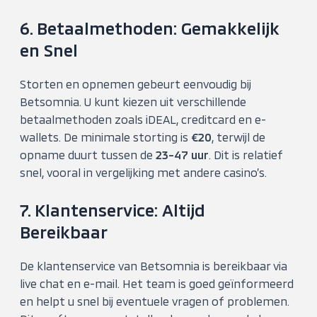
6. Betaalmethoden: Gemakkelijk
en Snel
Storten en opnemen gebeurt eenvoudig bij
Betsomnia. U kunt kiezen uit verschillende
betaalmethoden zoals iDEAL, creditcard en e-
wallets. De minimale storting is
€20
, terwijl de
opname duurt tussen de
23-47 uur
. Dit is relatief
snel, vooral in vergelijking met andere casino’s.
7. Klantenservice: Altijd
Bereikbaar
De klantenservice van Betsomnia is bereikbaar via
live chat en e-mail. Het team is goed geïnformeerd
en helpt u snel bij eventuele vragen of problemen.