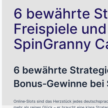
6 bewährte St
Freispiele un
SpinGranny C
6 bewährte Strategi
Bonus‑Gewinne bei 
Online‑Slots sind das Herzstück jedes deutschspra
mehr als reines Glück – er braucht eine klare Strat