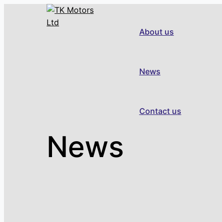
Skip
to
About us
content
News
Contact us
News