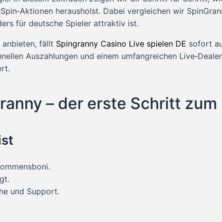
pin‑Aktionen herausholst. Dabei vergleichen wir SpinGran
 für deutsche Spieler attraktiv ist.
 anbieten, fällt
Spingranny Casino Live spielen DE
sofort au
hnellen Auszahlungen und einem umfangreichen Live‑Dealer
rt.
Granny – der erste Schritt zu
st
lkommensboni.
gt.
che und Support.