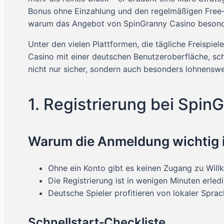
Bonus ohne Einzahlung und den regelmäßigen Free‑S
warum das Angebot von SpinGranny Casino besonders
Unter den vielen Plattformen, die tägliche Freispiele
Casino mit einer deutschen Benutzeroberfläche, sc
nicht nur sicher, sondern auch besonders lohnenswe
1. Registrierung bei Spin
Warum die Anmeldung wichtig i
Ohne ein Konto gibt es keinen Zugang zu Wil
Die Registrierung ist in wenigen Minuten erledi
Deutsche Spieler profitieren von lokaler Spra
Schnellstart‑Checkliste