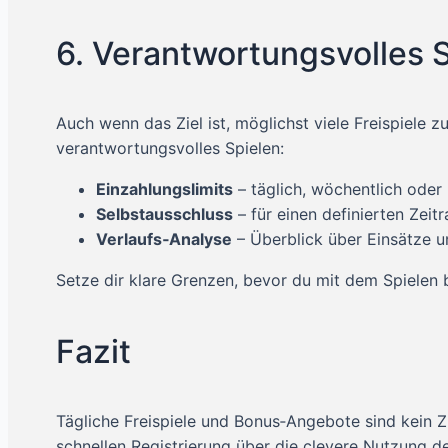
6. Verantwortungsvolles S
Auch wenn das Ziel ist, möglichst viele Freispiele
verantwortungsvolles Spielen:
Einzahlungslimits
– täglich, wöchentlich oder 
Selbstausschluss
– für einen definierten Zeit
Verlaufs‑Analyse
– Überblick über Einsätze 
Setze dir klare Grenzen, bevor du mit dem Spielen 
Fazit
Tägliche Freispiele und Bonus‑Angebote sind kein Zu
schnellen Registrierung über die clevere Nutzung d