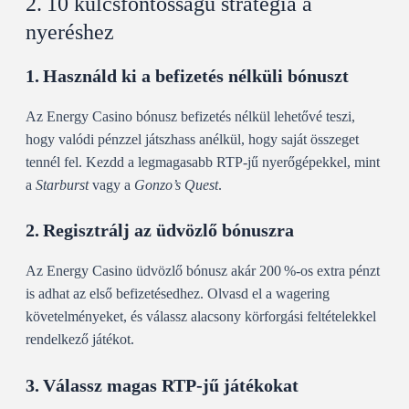
2. 10 kulcsfontosságú stratégia a
nyeréshez
1. Használd ki a befizetés nélküli bónuszt
Az Energy Casino bónusz befizetés nélkül lehetővé teszi,
hogy valódi pénzzel játszhass anélkül, hogy saját összeget
tennél fel. Kezdd a legmagasabb RTP‑jű nyerőgépekkel, mint
a
Starburst
vagy a
Gonzo’s Quest
.
2. Regisztrálj az üdvözlő bónuszra
Az Energy Casino üdvözlő bónusz akár 200 %‑os extra pénzt
is adhat az első befizetésedhez. Olvasd el a wagering
követelményeket, és válassz alacsony körforgási feltételekkel
rendelkező játékot.
3. Válassz magas RTP‑jű játékokat