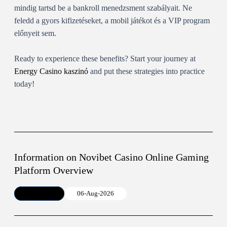
mindig tartsd be a bankroll menedzsment szabályait. Ne
feledd a gyors kifizetéseket, a mobil játékot és a VIP program
előnyeit sem.
Ready to experience these benefits? Start your journey at
Energy Casino kaszinó
and put these strategies into practice
today!
Information on Novibet Casino Online Gaming
Platform Overview
Article
06-Aug-2026