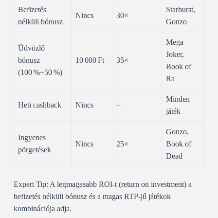
Befizetés
Starburst,
Nincs
30×
nélküli bónusz
Gonzo
Mega
Üdvözlő
Joker,
bónusz
10 000 Ft
35×
Book of
(100 %+50 %)
Ra
Minden
Heti cashback
Nincs
–
játék
Gonzo,
Ingyenes
Nincs
25×
Book of
pörgetések
Dead
Expert Tip: A legmagasabb ROI‑t (return on investment) a
befizetés nélküli bónusz és a magas RTP‑jű játékok
kombinációja adja.