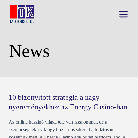
Skip
to
content
Main
Menu
News
10 bizonyított stratégia a nagy
nyereményekhez az Energy Casino‑ban
Az online kaszinó világa tele van izgalommal, de a
szerencsejáték csak úgy hoz tartós sikert, ha tudatosan
közelítjük meg. A Energy Casino egy olyan platform, ahol a