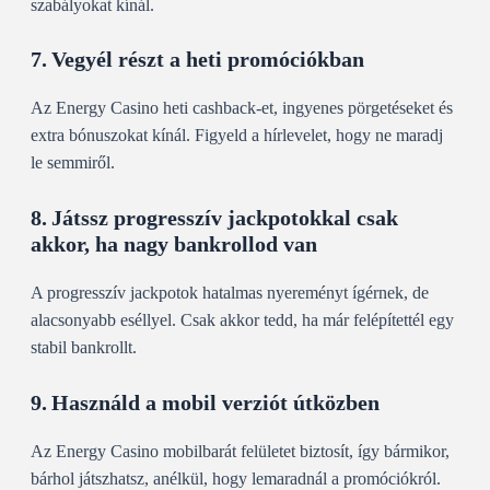
szabályokat kínál.
7. Vegyél részt a heti promóciókban
Az Energy Casino heti cashback‑et, ingyenes pörgetéseket és
extra bónuszokat kínál. Figyeld a hírlevelet, hogy ne maradj
le semmiről.
8. Játssz progresszív jackpotokkal csak
akkor, ha nagy bankrollod van
A progresszív jackpotok hatalmas nyereményt ígérnek, de
alacsonyabb eséllyel. Csak akkor tedd, ha már felépítettél egy
stabil bankrollt.
9. Használd a mobil verziót útközben
Az Energy Casino mobilbarát felületet biztosít, így bármikor,
bárhol játszhatsz, anélkül, hogy lemaradnál a promóciókról.