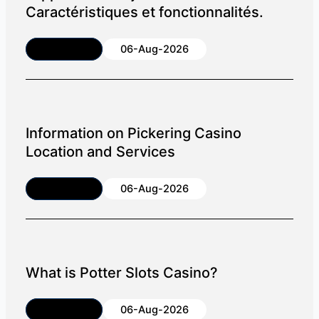
Caractéristiques et fonctionnalités.
Article
06-Aug-2026
Information on Pickering Casino
Location and Services
Article
06-Aug-2026
What is Potter Slots Casino?
Article
06-Aug-2026