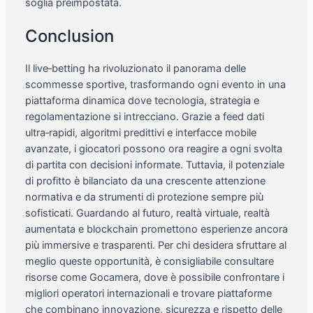
soglia preimpostata.
Conclusion
Il live‑betting ha rivoluzionato il panorama delle
scommesse sportive, trasformando ogni evento in una
piattaforma dinamica dove tecnologia, strategia e
regolamentazione si intrecciano. Grazie a feed dati
ultra‑rapidi, algoritmi predittivi e interfacce mobile
avanzate, i giocatori possono ora reagire a ogni svolta
di partita con decisioni informate. Tuttavia, il potenziale
di profitto è bilanciato da una crescente attenzione
normativa e da strumenti di protezione sempre più
sofisticati. Guardando al futuro, realtà virtuale, realtà
aumentata e blockchain promettono esperienze ancora
più immersive e trasparenti. Per chi desidera sfruttare al
meglio queste opportunità, è consigliabile consultare
risorse come Gocamera, dove è possibile confrontare i
migliori operatori internazionali e trovare piattaforme
che combinano innovazione, sicurezza e rispetto delle