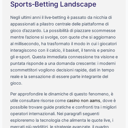
Sports‑Betting Landscape
Negli ultimi anni il live‑betting è passato da nicchia di
appassionati a pilastro centrale delle piattaforme di
gioco d’azzardo. La possibilità di piazzare scommesse
mentre l’azione si svolge, con quote che si aggiornano
al millisecondo, ha trasformato il modo in cui i giocatori
interagiscono con il calcio, il basket, il tennis e persino
gli e‑sport. Questa immediata connessione tra visione e
puntata risponde a una domanda crescente: i moderni
scommettitori vogliono decisioni rapide, dati in tempo
reale e la sensazione di essere parte integrante del
gioco.
Per approfondire le dinamiche di questo fenomeno, è
utile consultare risorse come
casino non aams
, dove è
possibile trovare guide pratiche e confronti tra i migliori
operatori internazionali. Nei paragrafi seguenti
esploreremo la tecnologia che alimenta le quote live, i
mercati più redditizi, le strategie avanzate, il quadro