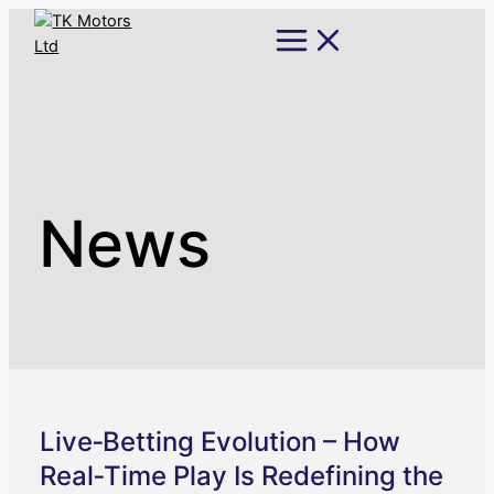
Skip
Main
Menu
to
content
News
Live‑Betting Evolution – How
Real‑Time Play Is Redefining the