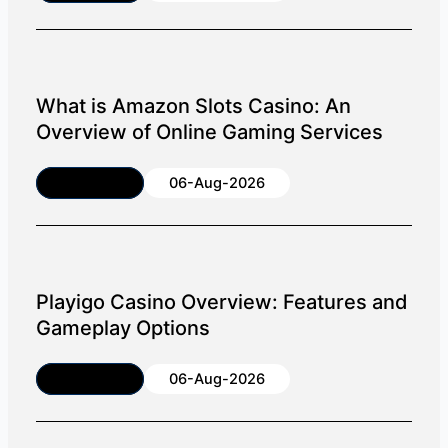
What is Amazon Slots Casino: An
Overview of Online Gaming Services
Article
06-Aug-2026
Playigo Casino Overview: Features and
Gameplay Options
Article
06-Aug-2026